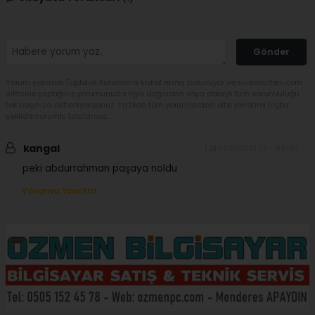
Gönder
Yorum yazarak Topluluk Kuralları’nı kabul etmiş bulunuyor ve sivasbulteni.com
sitesine yaptığınız yorumunuzla ilgili doğrudan veya dolaylı tüm sorumluluğu
tek başınıza üstleniyorsunuz. Yazılan tüm yorumlardan site yönetimi hiçbir
şekilde sorumlu tutulamaz.
kangal
(24.06.2026 10:37 - #689)
peki abdurrahman paşaya noldu
Yorumu Yanıtla