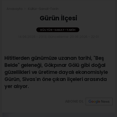
Anasayfa
Kültür-Sanat-Tarih
Gürün İlçesi
KÜLTÜR-SANAT-TARIH
14.06.2026 - 23:13, Güncelleme: 20.06.2026 - 22:01
Hititlerden günümüze uzanan tarihi, "Beş
Belde" geleneği, Gökpınar Gölü gibi doğal
güzellikleri ve üretime dayalı ekonomisiyle
Gürün, Sivas'ın öne çıkan ilçeleri arasında
yer alıyor.
ABONE OL