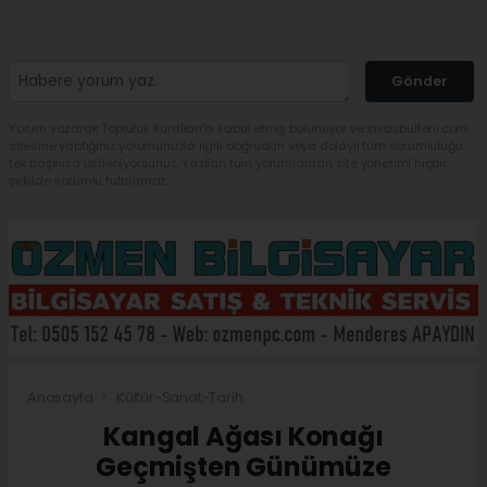
Gönder
Yorum yazarak Topluluk Kuralları’nı kabul etmiş bulunuyor ve sivasbulteni.com
sitesine yaptığınız yorumunuzla ilgili doğrudan veya dolaylı tüm sorumluluğu
tek başınıza üstleniyorsunuz. Yazılan tüm yorumlardan site yönetimi hiçbir
şekilde sorumlu tutulamaz.
Anasayfa
Kültür-Sanat-Tarih
Kangal Ağası Konağı
Geçmişten Günümüze