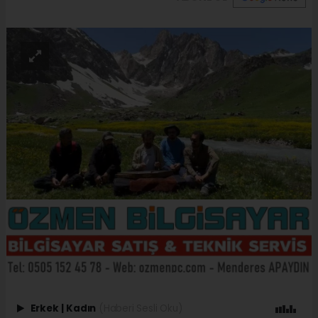
Erkek
|
Kadın
(Haberi Sesli Oku)