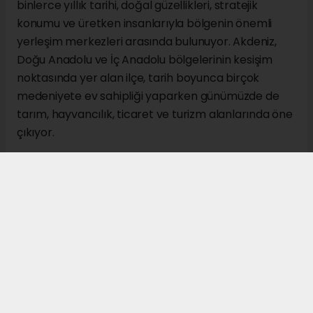
binlerce yıllık tarihi, doğal güzellikleri, stratejik
konumu ve üretken insanlarıyla bölgenin önemli
yerleşim merkezleri arasında bulunuyor. Akdeniz,
Doğu Anadolu ve İç Anadolu bölgelerinin kesişim
noktasında yer alan ilçe, tarih boyunca birçok
medeniyete ev sahipliği yaparken günümüzde de
tarım, hayvancılık, ticaret ve turizm alanlarında öne
çıkıyor.
İl merkezine 137 kilometre uzaklıkta bulunan Gürün,
Tohma Havzası'nın en önemli noktalarından biri
olarak kabul ediliyor. Malatya, Kahramanmaraş ve
Kayseri illerine komşu konumdaki ilçe, üç bölgeyi
birbirine bağlayan stratejik konumu nedeniyle
geçmişten günümüze önemli bir geçiş merkezi olma
özelliğini koruyor.
Tarihi geçmişi Hititler dönemine kadar uzanan