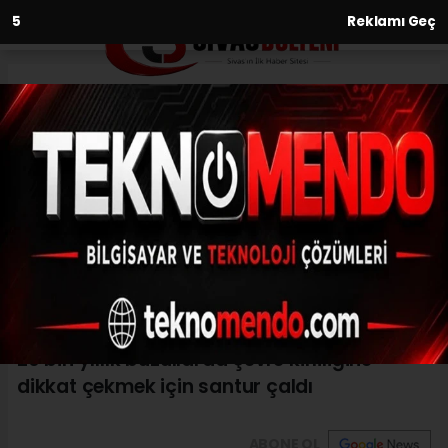
3
Reklamı Geç
Anasayfa
Yaşam
20 bin yıllık buzullarda çevre
kirliliğine dikkat çekmek için
santur çaldı
YAŞAM
(İHA) - İhlas Haber Ajansı | 29.06.2024 - 18:30, Güncelleme:
29.06.2024 - 18:22
20 bin yıllık buzullarda çevre kirliliğine
dikkat çekmek için santur çaldı
ABONE OL