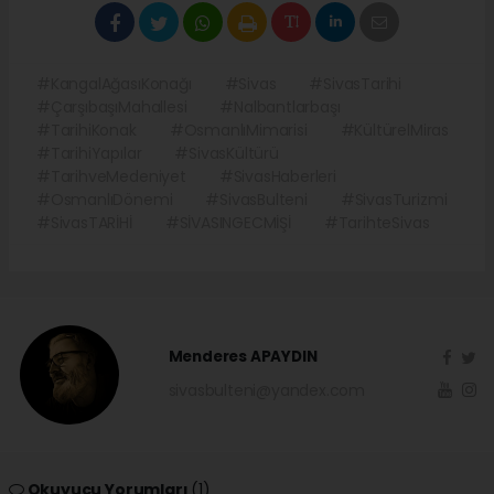
#KangalAğasıKonağı
#Sivas
#SivasTarihi
#ÇarşıbaşıMahallesi
#Nalbantlarbaşı
#TarihiKonak
#OsmanlıMimarisi
#KültürelMiras
#TarihiYapılar
#SivasKültürü
#TarihveMedeniyet
#SivasHaberleri
#OsmanlıDönemi
#SivasBulteni
#SivasTurizmi
#SivasTARİHİ
#SİVASINGECMİŞİ
#TarihteSivas
Menderes APAYDIN
sivasbulteni@yandex.com
Okuyucu Yorumları
(1)