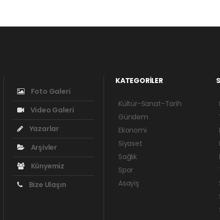
KATEGORİLER
S
Foto Galeri
Kültür-Sanat-Tarih
Video Galeri
Gündem
Yazarlar
Ekonomi
Siyaset
Arşivler
Sağlık
Künyemiz
Spor
Asayiş
Bize Ulaşın