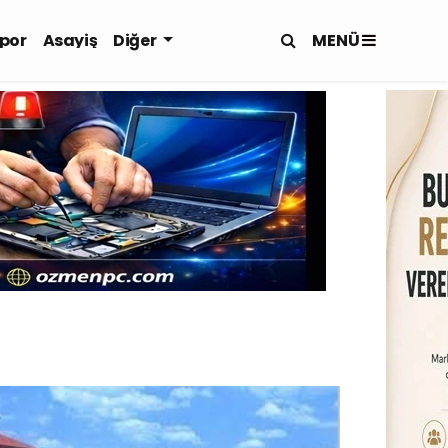
MENÜ
por
Asayiş
Diğer