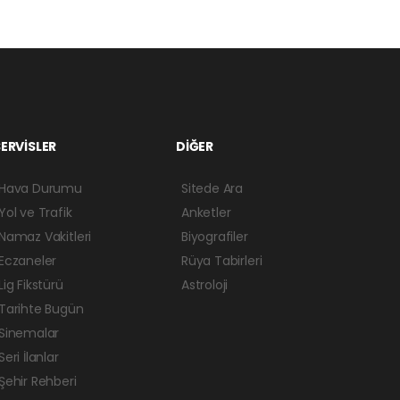
ERVİSLER
DİĞER
Hava Durumu
Sitede Ara
Yol ve Trafik
Anketler
Namaz Vakitleri
Biyografiler
Eczaneler
Rüya Tabirleri
Lig Fikstürü
Astroloji
Tarihte Bugün
Sinemalar
Seri İlanlar
Şehir Rehberi