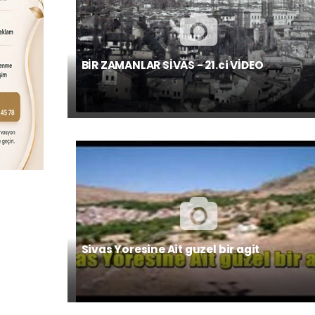
BİR ZAMANLAR SİVAS - 21.ci VİDEO
Sivas Yoresine Ait guzel bir agit