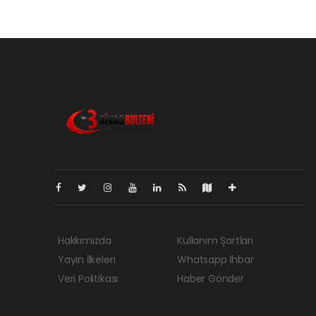
Pro-0.029
Hakkımızda
Kullanım Şartları
Yayın İlkeleri
Whatsapp İhbar
Veri Politikası
Haber Gönder